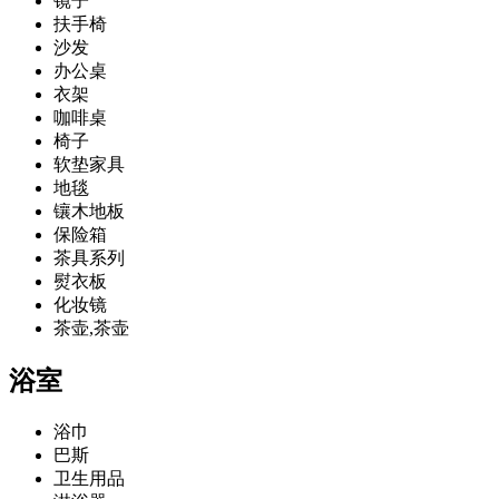
镜子
扶手椅
沙发
办公桌
衣架
咖啡桌
椅子
软垫家具
地毯
镶木地板
保险箱
茶具系列
熨衣板
化妆镜
茶壶,茶壶
浴室
浴巾
巴斯
卫生用品