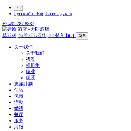
zh
Русский
ru
English
en
عرب
ar
+7 495 787 8887
莫斯科,
特维斯卡亚街, 22
登入
预订
菜单
关于我们
关于我们
禮券
相册集
职业
联系
忠誠計劃
住宿
优惠
活动
婚禮
餐厅
服务
海报