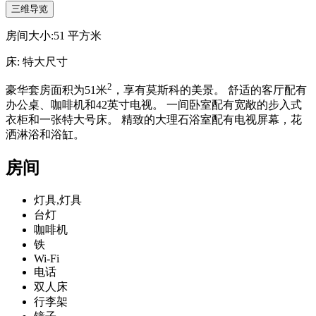
三维导览
房间大小:
51
平方米
床:
特大尺寸
2
豪华套房面积为51米
，享有莫斯科的美景。 舒适的客厅配有
办公桌、咖啡机和42英寸电视。 一间卧室配有宽敞的步入式
衣柜和一张特大号床。 精致的大理石浴室配有电视屏幕，花
洒淋浴和浴缸。
房间
灯具,灯具
台灯
咖啡机
铁
Wi-Fi
电话
双人床
行李架