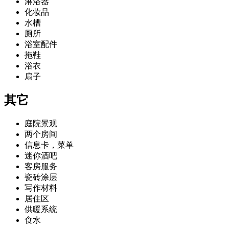
淋浴器
化妆品
水槽
厕所
浴室配件
拖鞋
浴衣
扇子
其它
庭院景观
两个房间
信息卡，菜单
迷你酒吧
客房服务
瓷砖涂层
写作材料
居住区
供暖系统
食水