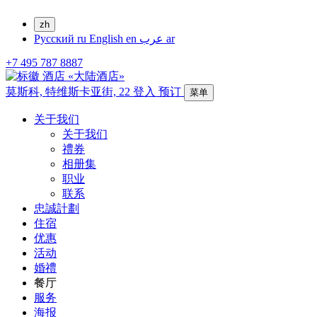
zh
Русский
ru
English
en
عرب
ar
+7 495 787 8887
莫斯科,
特维斯卡亚街, 22
登入
预订
菜单
关于我们
关于我们
禮券
相册集
职业
联系
忠誠計劃
住宿
优惠
活动
婚禮
餐厅
服务
海报