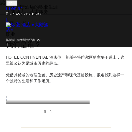
zh
你在大陆酒店的职业生涯
Русский
English
عرب
ru
en
ar
大陆酒店：艺术服务
+7 495 787 8887
主页
职业
职业
莫斯科,
特维斯卡亚街, 22
我们是谁？
HOTEL CONTINENTAL 酒店位于莫斯科特维尔区的主要干道上，这
里被公认为是城市历史的起点。
凭借其优越的地理位置、历史遗产和现代基础设施，很难找到这样一
个独特的生活和工作场所。
客房和套房
餐厅和酒吧
了解更多
了解更多
上一页
下一页