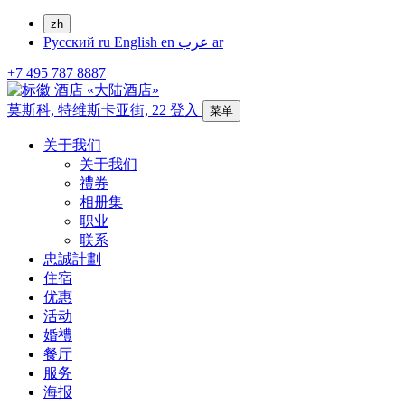
zh
Русский
ru
English
en
عرب
ar
+7 495 787 8887
莫斯科,
特维斯卡亚街, 22
登入
菜单
关于我们
关于我们
禮券
相册集
职业
联系
忠誠計劃
住宿
优惠
活动
婚禮
餐厅
服务
海报