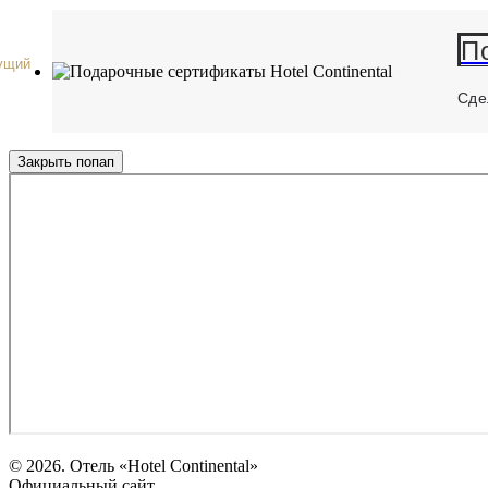
П
ущий
Сде
Закрыть попап
© 2026. Отель «Hotel Continental»
Официальный сайт.