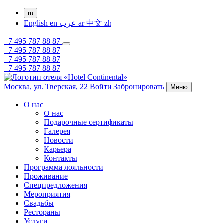
ru
English
en
عرب
ar
中文
zh
+7 495 787 88 87
+7 495 787 88 87
+7 495 787 88 87
+7 495 787 88 87
Москва,
ул. Тверская, 22
Войти
Забронировать
Меню
О нас
О нас
Подарочные сертификаты
Галерея
Новости
Карьера
Контакты
Программа лояльности
Проживание
Спецпредложения
Мероприятия
Свадьбы
Рестораны
Услуги