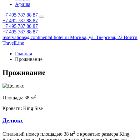
Афиша
+7 495 787 88 87
+7 495 787 88 87
+7 495 787 88 87
+7 495 787 88 87
reservations@continental-hotel.ru
Москва,
ул. Тверская, 22
Войти
TravelLine
Главная
Проживание
Проживание
2
Площадь:
38
м
Кровати:
King Size
Делюкс
2
Стильный номер площадью 38 м
с кроватью размера King
Size, с видом на Тверскую улицу или Дегтярный переулок.