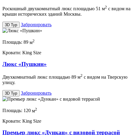
2
Роскошный двухкомнатный люкс площадью 51 м
с видом на
крыши исторических зданий Москвы.
Забронировать
3D Тур
2
Площадь:
89
м
Кровати:
King Size
Люкс «Пушкин»
2
Двухкомнатный люкс площадью 89 м
с видом на Тверскую
улицу.
Забронировать
3D Тур
2
Площадь:
120
м
Кровати:
King Size
Премьер люкс «Дункан» с видовой террасой